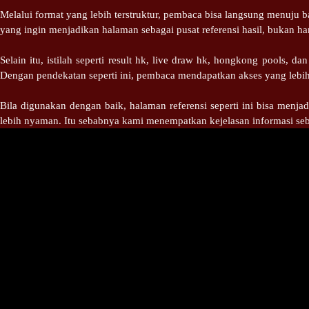
Melalui format yang lebih terstruktur, pembaca bisa langsung menuju b
yang ingin menjadikan halaman sebagai pusat referensi hasil, bukan h
Selain itu, istilah seperti result hk, live draw hk, hongkong pools, da
Dengan pendekatan seperti ini, pembaca mendapatkan akses yang lebih 
Bila digunakan dengan baik, halaman referensi seperti ini bisa menja
lebih nyaman. Itu sebabnya kami menempatkan kejelasan informasi seb