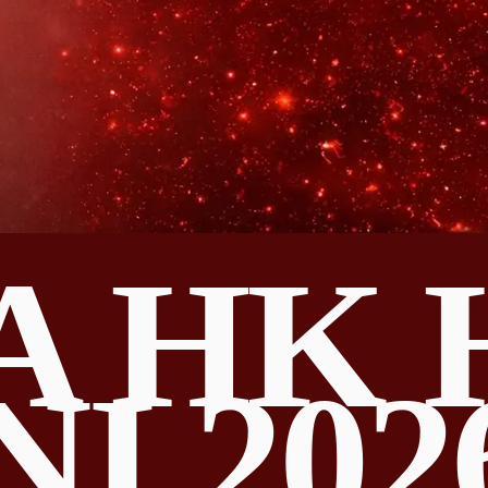
A HK 
NI 202