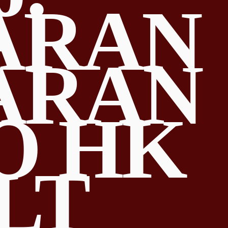
ARAN
ARAN
O HK
LT