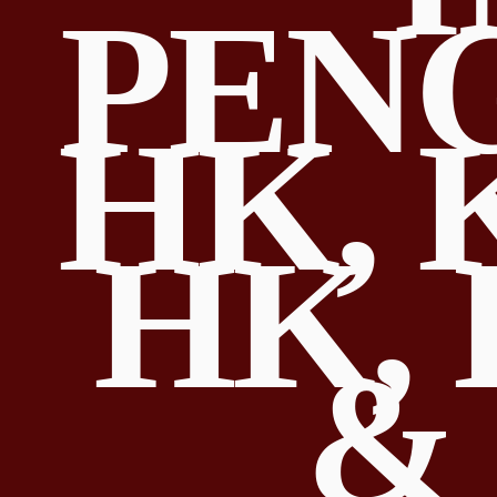
PEN
HK,
HK,
&