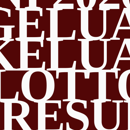
GELU
 KELU
 LOTT
 RESU